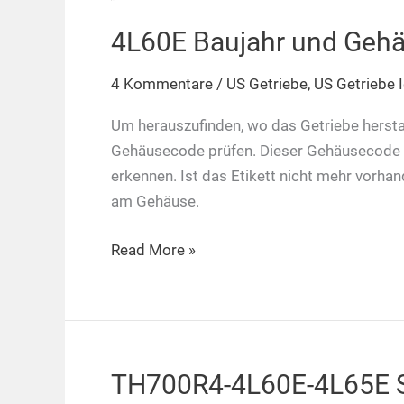
4L60E Baujahr und Geh
4 Kommentare
/
US Getriebe
,
US Getriebe I
Um herauszufinden, wo das Getriebe hers
Gehäusecode prüfen. Dieser Gehäusecode is
erkennen. Ist das Etikett nicht mehr vorha
am Gehäuse.
4L60E
Read More »
Baujahr
und
Gehäusecode
TH700R4-4L60E-4L65E Sp