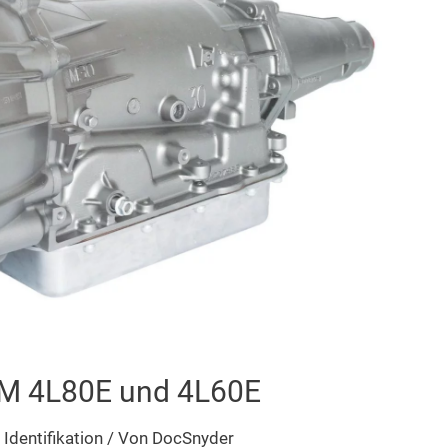
GM 4L80E und 4L60E
Identifikation
/ Von
DocSnyder