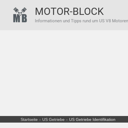
Zum
MOTOR-BLOCK
Inhalt
springen
Informationen und Tipps rund um US V8 Motoren
Startseite
»
US Getriebe
»
US Getriebe Identifikation