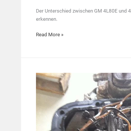
Der Unterschied zwischen GM 4L80E und 4L
erkennen.
Unterschied
Read More »
zwischen
GM
4L80E
und
4L60E