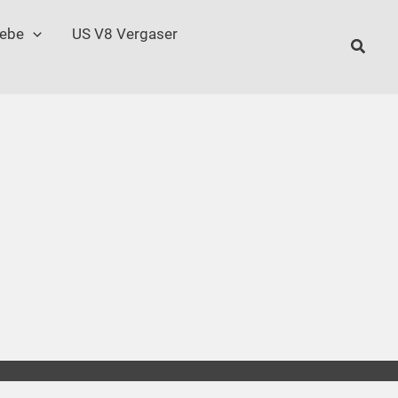
iebe
US V8 Vergaser
Suche