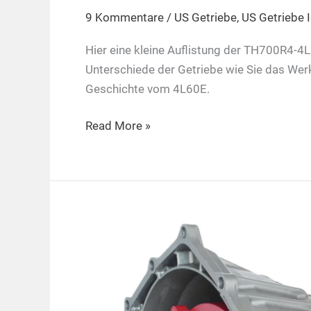
9 Kommentare
/
US Getriebe
,
US Getriebe I
Hier eine kleine Auflistung der TH700R4-4
Unterschiede der Getriebe wie Sie das Wer
Geschichte vom 4L60E.
TH700R4-
Read More »
4L60E-
4L65E
Spezifikationen
der
Baujahre