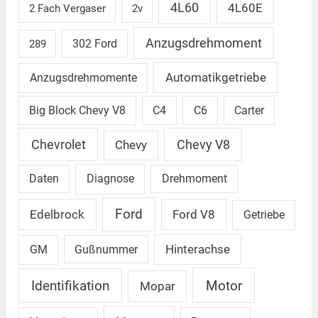
4L60
4L60E
2 Fach Vergaser
2v
Anzugsdrehmoment
302 Ford
289
Automatikgetriebe
Anzugsdrehmomente
Big Block Chevy V8
C4
C6
Carter
Chevrolet
Chevy V8
Chevy
Daten
Diagnose
Drehmoment
Ford
Edelbrock
Ford V8
Getriebe
GM
Gußnummer
Hinterachse
Identifikation
Motor
Mopar